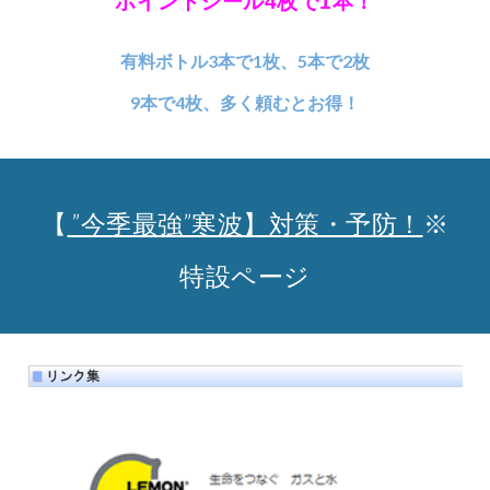
ポイントシール4枚で1本！
有料ボトル3本で1枚、5本で2枚
9本で4枚、多く頼むとお得！
【
”今季最強”寒波】対策・予防！
※
特設ページ